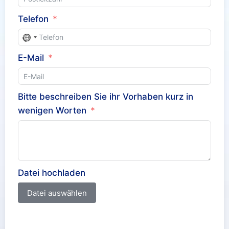
Telefon
N
o
E-Mail
c
o
u
Bitte beschreiben Sie ihr Vorhaben kurz in
n
wenigen Worten
t
r
y
s
Datei hochladen
e
l
Datei auswählen
e
c