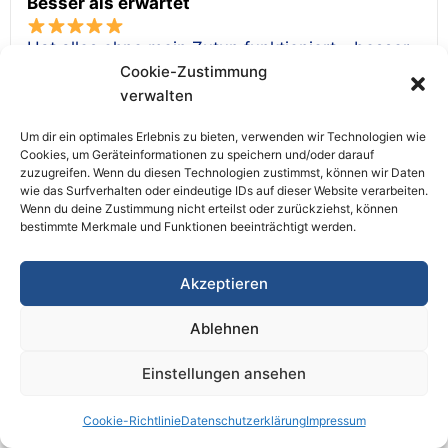
Besser als erwartet
Hat alles ohne mein Zutun funktioniert - besser
Cookie-Zustimmung
als erwartet.
verwalten
Nadia
Um dir ein optimales Erlebnis zu bieten, verwenden wir Technologien wie
Cookies, um Geräteinformationen zu speichern und/oder darauf
zuzugreifen. Wenn du diesen Technologien zustimmst, können wir Daten
Nach kleiner Verzögerung top
wie das Surfverhalten oder eindeutige IDs auf dieser Website verarbeiten.
Wenn du deine Zustimmung nicht erteilst oder zurückziehst, können
bestimmte Merkmale und Funktionen beeinträchtigt werden.
Kleine Verzögerung bei der Bestätigung, danach
aber reibungslos.
Akzeptieren
S. Wagner
Ablehnen
Einstellungen ansehen
Pünktlich und sauber
Kontaktieren Sie uns!
Cookie-Richtlinie
Datenschutzerklärung
Impressum
Alles korrekt, die Crew war pünktlich und hat
Open