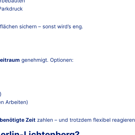
rbebauten
Parkdruck
lflächen sichern – sonst wird’s eng.
Zeitraum
genehmigt. Optionen:
)
en Arbeiten)
 benötigte Zeit
zahlen – und trotzdem flexibel reagiere
Berlin-Lichtenberg?