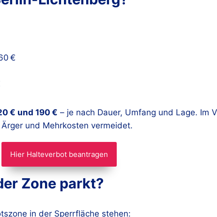
60 €
€
20 € und 190 €
– je nach Dauer, Umfang und Lage. Im V
t, Ärger und Mehrkosten vermeidet.
Hier Halteverbot beantragen
der Zone parkt?
otszone in der Sperrfläche stehen: