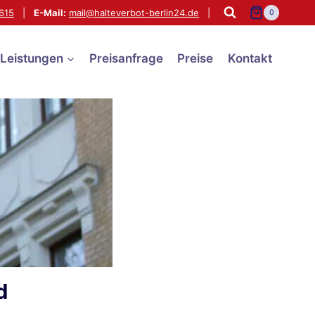
615
|
E-Mail:
mail@halteverbot-berlin24.de
|
0
Leistungen
Preisanfrage
Preise
Kontakt
d