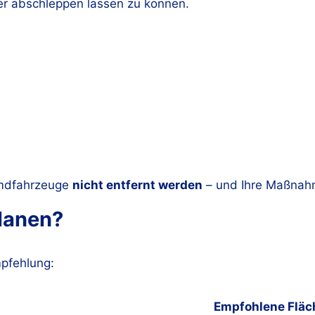
er abschleppen lassen zu können.
emdfahrzeuge
nicht entfernt werden
– und Ihre Maßnahm
planen?
pfehlung:
Empfohlene Fläc