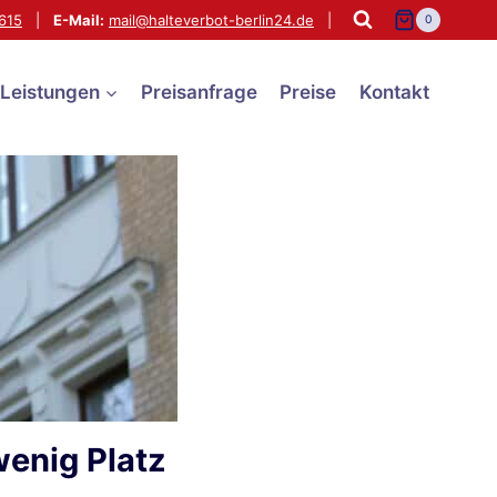
615
|
E-Mail:
mail@halteverbot-berlin24.de
|
0
Leistungen
Preisanfrage
Preise
Kontakt
wenig Platz