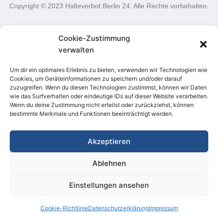
Copyright © 2023 Halteverbot Berlin 24. Alle Rechte vorbehalten.
Cookie-Zustimmung
Halteverbot Berlin beantragen
Parkverbot Umzug Berlin
verwalten
Halteverbotsschilder Berlin
Halteverbotszone Berlin Umzug
Um dir ein optimales Erlebnis zu bieten, verwenden wir Technologien wie
Cookies, um Geräteinformationen zu speichern und/oder darauf
Halteverbot Baustelle Einrichtung Berlin
News-Blog
zuzugreifen. Wenn du diesen Technologien zustimmst, können wir Daten
wie das Surfverhalten oder eindeutige IDs auf dieser Website verarbeiten.
Wenn du deine Zustimmung nicht erteilst oder zurückziehst, können
bestimmte Merkmale und Funktionen beeinträchtigt werden.
Halteverbot für Containeraufstellung
Halteverbot für Baustellenabsicherung
Akzeptieren
Halteverbot für die Sperrmüllabholung
Ablehnen
Halteverbot für die Möbel- und Küchenanlieferung
Einstellungen ansehen
Kontaktieren Sie uns!
Halteverbot für die Baumpflege in Berlin
Cookie-Richtlinie
Datenschutzerklärung
Impressum
Open